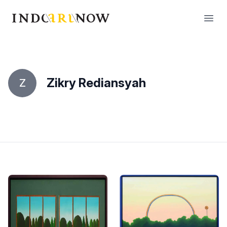
IndoArtNow
Open
Zikry Rediansyah
Z